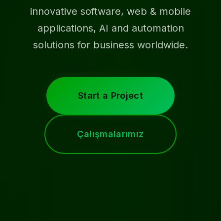
innovative software, web & mobile
applications, AI and automation
solutions for business worldwide.
Start a Project
Çalışmalarımız